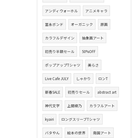
アンディウォーホル
アニメキャラ
冨永ボンド
オーガニック
原画
カラフルデザイン
抽象画アート
初売り半額セール
50%OFF
ポップアップTシャツ
美らさ
Live Cafe JULY
しゃかり
ロンT
新春SALE
初売りセール
abstract art
神代文字
上間綾乃
カラフルアート
kyairi
ロングスリーブTシャツ
バタやん
絵本の世界
南国アート