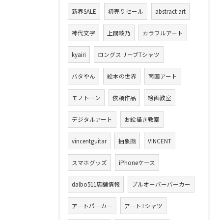
新春SALE
初売りセール
abstract art
神代文字
上間綾乃
カラフルアート
kyairi
ロングスリーブTシャツ
バタやん
絵本の世界
南国アート
モノトーン
依頼作品
絵画教室
デジタルアート
お絵描き教室
vincentguitar
抽象画
VINCENT
スマホグッズ
iPhoneケース
dalbo511店舗情報
プルオーバーパーカー
アートパーカー
アートTシャツ