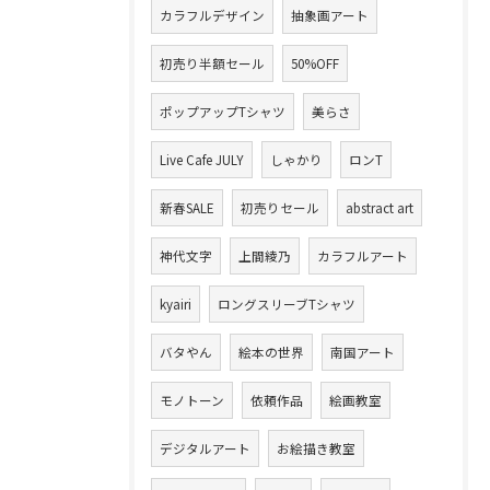
カラフルデザイン
抽象画アート
初売り半額セール
50%OFF
ポップアップTシャツ
美らさ
Live Cafe JULY
しゃかり
ロンT
新春SALE
初売りセール
abstract art
神代文字
上間綾乃
カラフルアート
kyairi
ロングスリーブTシャツ
バタやん
絵本の世界
南国アート
モノトーン
依頼作品
絵画教室
デジタルアート
お絵描き教室