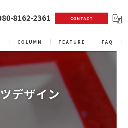
080-8162-2361
CONTACT
S
COLUMN
FEATURE
FAQ
デザイン
世界に１枚だけの原画
パーカー
ャツデザイン
お名前ラクガキアート
アート体験